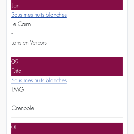
Jan
Sous mes nuits blanches
Le Cairn
-
Lans en Vercors
09
Déc
Sous mes nuits blanches
TMG
-
Grenoble
01