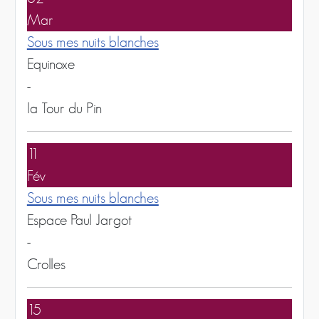
Mar
Sous mes nuits blanches
Equinoxe
-
la Tour du Pin
11
Fév
Sous mes nuits blanches
Espace Paul Jargot
-
Crolles
15