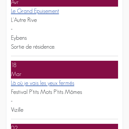
Avr
Le Grand Epuisement
L'Autre Rive
-
Eybens
Sortie de résidence.
18
Mar
Là où je vais les yeux fermés
Festival P'tits Mots P'tits Mômes
-
Vizille
02