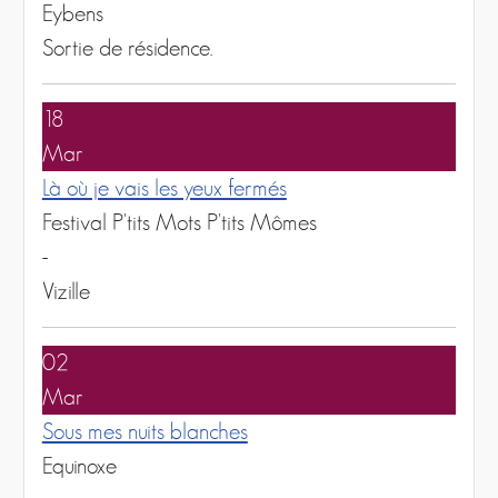
Eybens
Sortie de résidence.
18
Mar
Là où je vais les yeux fermés
Festival P'tits Mots P'tits Mômes
-
Vizille
02
Mar
Sous mes nuits blanches
Equinoxe