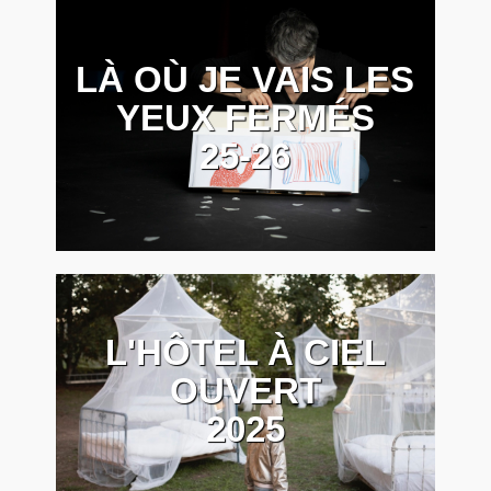
LÀ OÙ JE VAIS LES
YEUX FERMÉS
25-26
L'HÔTEL À CIEL
OUVERT
2025