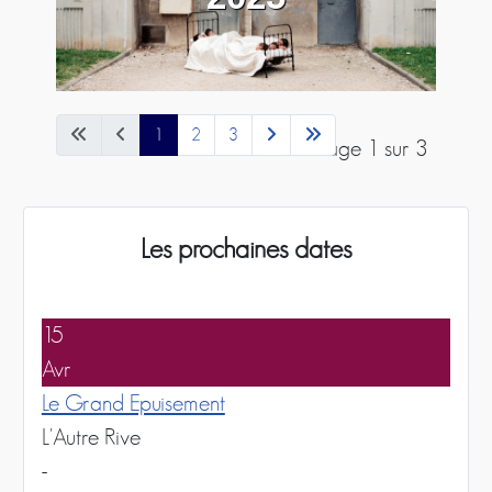
1
2
3
Page 1 sur 3
Les prochaines dates
15
Avr
Le Grand Epuisement
L'Autre Rive
-