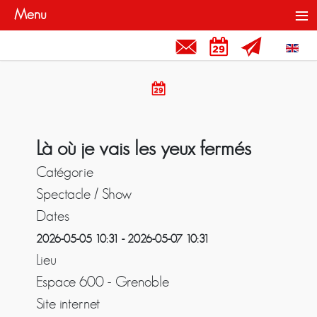
≡
Menu
Contact et Liens
Rendez-vous
Newslette
Sélecti
Rendez-vous
Là où je vais les yeux fermés
Catégorie
Spectacle / Show
Dates
2026-05-05
10:31
-
2026-05-07
10:31
Lieu
Espace 600 - Grenoble
Site internet