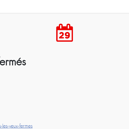
Rendez-vous
 fermés
is-les-yeux-fermes