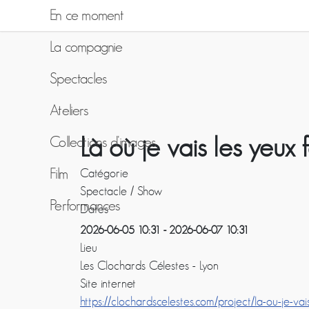
En ce moment
La compagnie
Spectacles
Ateliers
Là où je vais les yeux
Collections d'images
Film
Catégorie
Spectacle / Show
Performances
Dates
2026-06-05
10:31
-
2026-06-07
10:31
Lieu
Les Clochards Célestes - Lyon
Site internet
https://clochardscelestes.com/project/la-ou-je-va