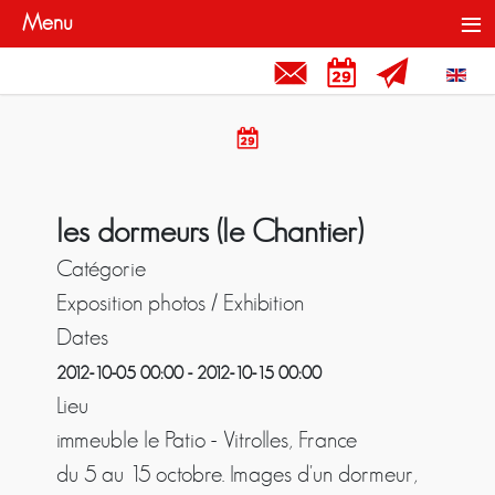
≡
Menu
Contact et Liens
Rendez-vous
Newslette
Sélecti
Rendez-vous
les dormeurs (le Chantier)
Catégorie
Exposition photos / Exhibition
Dates
2012-10-05
00:00
-
2012-10-15
00:00
Lieu
immeuble le Patio - Vitrolles, France
du 5 au 15 octobre. Images d'un dormeur,