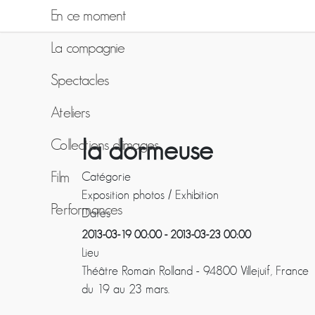
En ce moment
La compagnie
Spectacles
Ateliers
la dormeuse
Collections d'images
Film
Catégorie
Exposition photos / Exhibition
Performances
Dates
2013-03-19
00:00
-
2013-03-23
00:00
Lieu
Théâtre Romain Rolland - 94800 Villejuif, France
du 19 au 23 mars.