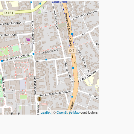
Leaflet
| ©
OpenStreetMap
contributors